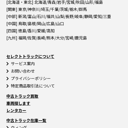
[北海道・東北] 北海道/青森/岩手/宮城/秋田/山形/福島
[関東] 東京/神奈川/埼玉/千葉/茨城/栃木/群馬
[中部] 新潟/富山/石川/福井/山梨/長野/岐阜/静岡/愛知/三重
[中国] 鳥取/島根/岡山/広島/山口
[四国] 徳島/香川/愛媛/高知
[九州] 福岡/佐賀/長崎/熊本/大分/宮崎/鹿児島
セレクトトラックについて
サービス案内
お問い合わせ
プライバシーポリシー
特定商品取引法について
中古トラック買取
車両探します
レンタカー
中古トラック在庫一覧
ウィング