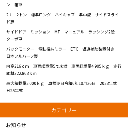
ン 箱車
2ｔ 2トン 標準ロング ハイキャブ 準中型 サイドスライ
ド扉
サイドドア ミッション MT マニュアル ラッシング2段
ターボ車
バックモニター 電動格納ミラー ETC 坂道補助装置付き
日本フルハーフ製
内高216ｃｍ 車両総重量5ｔ未満 車両総重量4.905ｋｇ 走行
距離322.863ｋｍ
最大積載量2.000ｋｇ 車検期日令和6年10月26日 2023年式
Ｈ25年式
カテゴリー
お知らせ