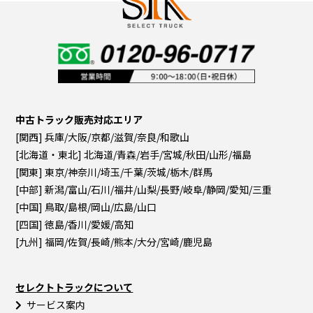
中古トラック販売対応エリア
[関西] 兵庫/大阪/京都/滋賀/奈良/和歌山
[北海道・東北] 北海道/青森/岩手/宮城/秋田/山形/福島
[関東] 東京/神奈川/埼玉/千葉/茨城/栃木/群馬
[中部] 新潟/富山/石川/福井/山梨/長野/岐阜/静岡/愛知/三重
[中国] 鳥取/島根/岡山/広島/山口
[四国] 徳島/香川/愛媛/高知
[九州] 福岡/佐賀/長崎/熊本/大分/宮崎/鹿児島
セレクトトラックについて
サービス案内