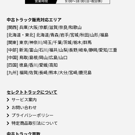
中古トラック販売対応エリア
[関西] 兵庫/大阪/京都/滋賀/奈良/和歌山
[北海道・東北] 北海道/青森/岩手/宮城/秋田/山形/福島
[関東] 東京/神奈川/埼玉/千葉/茨城/栃木/群馬
[中部] 新潟/富山/石川/福井/山梨/長野/岐阜/静岡/愛知/三重
[中国] 鳥取/島根/岡山/広島/山口
[四国] 徳島/香川/愛媛/高知
[九州] 福岡/佐賀/長崎/熊本/大分/宮崎/鹿児島
セレクトトラックについて
サービス案内
お問い合わせ
プライバシーポリシー
特定商品取引法について
中古トラック買取