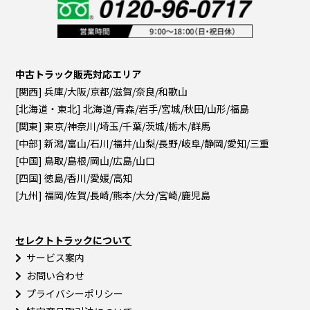
中古トラック販売対応エリア
[関西] 兵庫/大阪/京都/滋賀/奈良/和歌山
[北海道・東北] 北海道/青森/岩手/宮城/秋田/山形/福島
[関東] 東京/神奈川/埼玉/千葉/茨城/栃木/群馬
[中部] 新潟/富山/石川/福井/山梨/長野/岐阜/静岡/愛知/三重
[中国] 鳥取/島根/岡山/広島/山口
[四国] 徳島/香川/愛媛/高知
[九州] 福岡/佐賀/長崎/熊本/大分/宮崎/鹿児島
セレクトトラックについて
サービス案内
お問い合わせ
プライバシーポリシー