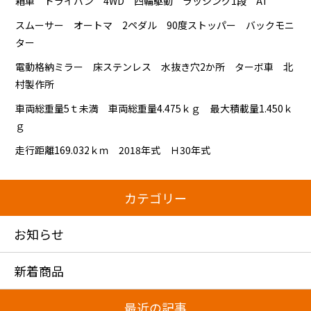
箱車 ドライバン 4WD 四輪駆動 ラッシング1段 AT
スムーサー オートマ 2ペダル 90度ストッパー バックモニ
ター
電動格納ミラー 床ステンレス 水抜き穴2か所 ターボ車 北
村製作所
車両総重量5ｔ未満 車両総重量4.475ｋｇ 最大積載量1.450ｋ
ｇ
走行距離169.032ｋｍ 2018年式 Ｈ30年式
カテゴリー
お知らせ
新着商品
最近の記事