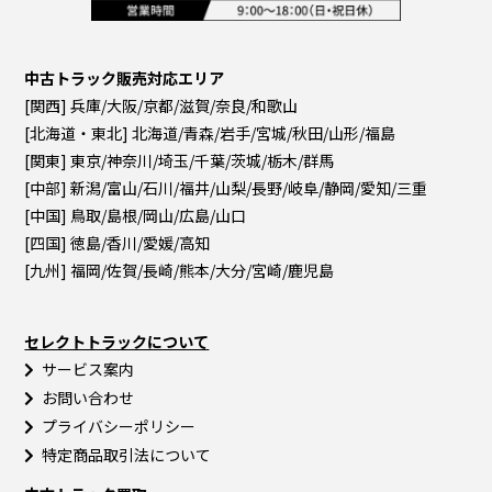
中古トラック販売対応エリア
[関西] 兵庫/大阪/京都/滋賀/奈良/和歌山
[北海道・東北] 北海道/青森/岩手/宮城/秋田/山形/福島
[関東] 東京/神奈川/埼玉/千葉/茨城/栃木/群馬
[中部] 新潟/富山/石川/福井/山梨/長野/岐阜/静岡/愛知/三重
[中国] 鳥取/島根/岡山/広島/山口
[四国] 徳島/香川/愛媛/高知
[九州] 福岡/佐賀/長崎/熊本/大分/宮崎/鹿児島
セレクトトラックについて
サービス案内
お問い合わせ
プライバシーポリシー
特定商品取引法について