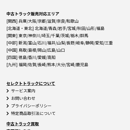
中古トラック販売対応エリア
[関西] 兵庫/大阪/京都/滋賀/奈良/和歌山
[北海道・東北] 北海道/青森/岩手/宮城/秋田/山形/福島
[関東] 東京/神奈川/埼玉/千葉/茨城/栃木/群馬
[中部] 新潟/富山/石川/福井/山梨/長野/岐阜/静岡/愛知/三重
[中国] 鳥取/島根/岡山/広島/山口
[四国] 徳島/香川/愛媛/高知
[九州] 福岡/佐賀/長崎/熊本/大分/宮崎/鹿児島
セレクトトラックについて
サービス案内
お問い合わせ
プライバシーポリシー
特定商品取引法について
中古トラック買取