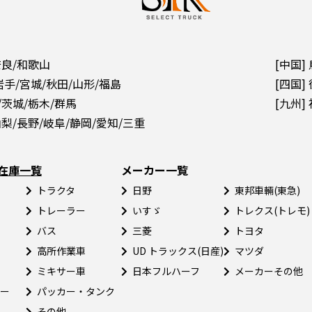
奈良/和歌山
[中国]
岩手/宮城/秋田/山形/福島
[四国]
/茨城/栃木/群馬
[九州]
山梨/長野/岐阜/静岡/愛知/三重
在庫一覧
メーカー一覧
トラクタ
日野
東邦車輛(東急)
トレーラー
いすゞ
トレクス(トレモ)
バス
三菱
トヨタ
高所作業車
UD トラックス(日産)
マツダ
ミキサー車
日本フルハーフ
メーカーその他
ー
パッカー・タンク
その他