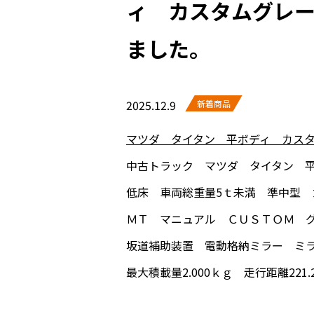
ィ カスタムグレ
ました。
2025.12.9
新着商品
マツダ タイタン 平ボディ カス
中古トラック マツダ タイタン 平
低床 車両総重量5ｔ未満 準中型
ＭＴ マニュアル ＣＵＳＴＯＭ 
坂道補助装置 電動格納ミラー ミラ
最大積載量2.000ｋｇ 走行距離221.