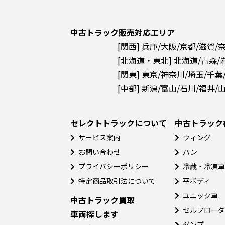
中古トラック販売対応エリア
[関西] 兵庫/大阪/京都/滋賀/
[北海道・東北] 北海道/青森/
[関東] 東京/神奈川/埼玉/千葉
[中部] 新潟/富山/石川/福井/
セレクトトラックについて
中古トラック
サービス案内
ウィング
お問い合わせ
バン
プライバシーポリシー
冷蔵・冷凍車
特定商品取引法について
平ボディ
ユニック車
中古トラック買取
セルフローダ
車両探します
ダンプ