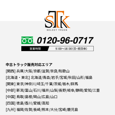
中古トラック販売対応エリア
[関西] 兵庫/大阪/京都/滋賀/奈良/和歌山
[北海道・東北] 北海道/青森/岩手/宮城/秋田/山形/福島
[関東] 東京/神奈川/埼玉/千葉/茨城/栃木/群馬
[中部] 新潟/富山/石川/福井/山梨/長野/岐阜/静岡/愛知/三重
[中国] 鳥取/島根/岡山/広島/山口
[四国] 徳島/香川/愛媛/高知
[九州] 福岡/佐賀/長崎/熊本/大分/宮崎/鹿児島