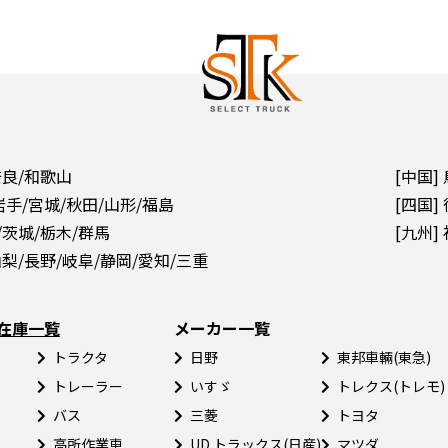
奈良/和歌山
[中国]
岩手/宮城/秋田/山形/福島
[四国]
/茨城/栃木/群馬
[九州]
山梨/長野/岐阜/静岡/愛知/三重
在庫一覧
メーカー一覧
トラクタ
日野
東邦車輛(東急)
トレーラー
いすゞ
トレクス(トレモ)
バス
三菱
トヨタ
高所作業車
UD トラックス(日産)
マツダ