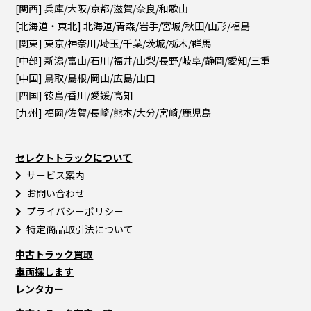
[関西] 兵庫/大阪/京都/滋賀/奈良/和歌山
[北海道・東北] 北海道/青森/岩手/宮城/秋田/山形/福島
[関東] 東京/神奈川/埼玉/千葉/茨城/栃木/群馬
[中部] 新潟/富山/石川/福井/山梨/長野/岐阜/静岡/愛知/三重
[中国] 鳥取/島根/岡山/広島/山口
[四国] 徳島/香川/愛媛/高知
[九州] 福岡/佐賀/長崎/熊本/大分/宮崎/鹿児島
セレクトトラックについて
サービス案内
お問い合わせ
プライバシーポリシー
特定商品取引法について
中古トラック買取
車両探します
レンタカー