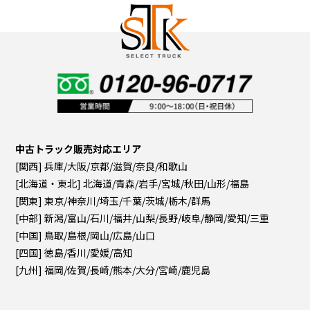
中古トラック販売対応エリア
[関西] 兵庫/大阪/京都/滋賀/奈良/和歌山
[北海道・東北] 北海道/青森/岩手/宮城/秋田/山形/福島
[関東] 東京/神奈川/埼玉/千葉/茨城/栃木/群馬
[中部] 新潟/富山/石川/福井/山梨/長野/岐阜/静岡/愛知/三重
[中国] 鳥取/島根/岡山/広島/山口
[四国] 徳島/香川/愛媛/高知
[九州] 福岡/佐賀/長崎/熊本/大分/宮崎/鹿児島