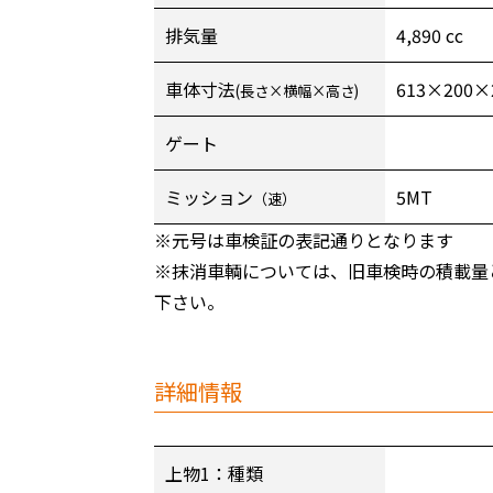
排気量
4,890 cc
車体寸法
613×200×
(長さ×横幅×高さ)
ゲート
ミッション
5MT
（速）
※元号は車検証の表記通りとなります
※抹消車輌については、旧車検時の積載量
下さい。
詳細情報
上物1：種類