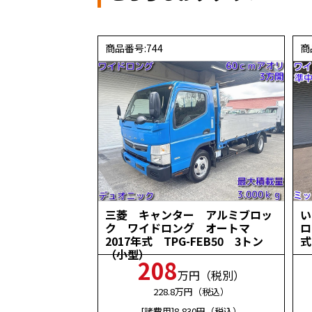
商品番号:744
商
三菱 キャンター アルミブロッ
い
ク ワイドロング オートマ
ロ
2017年式 TPG-FEB50 3トン
式
（小型）
208
万円（税別）
228.8
万円（税込）
[諸費用]8,830
円（税込）