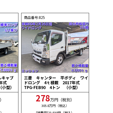
商品番号:825
ブルキャブ
三菱 キャンター 平ボディ ワイ
4年式
ドロング 4ｔ積載 2017年式
 （小型）
TPG-FEB90 4トン （小型）
278
）
万円（税別）
305.8
万円（税込）
込）
[諸費用]23,830
円（税込）