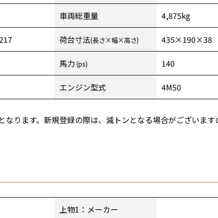
車両総重量
4,875kg
217
荷台寸法
435×190×38
(長さ×幅×高さ)
馬力
140
(ps)
エンジン型式
4M50
となります。新規登録の際は、減トンとなる場合がございます
上物1：メーカー