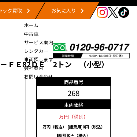
ラック買取
お気に入り
ホーム
中古車
サービス案内
レンタカー
車両探します
－ＦＥ82ＤＥ 2トン （小型）
会社案内
お問い合わせ
商品番号
268
車両価格
万円（税別）
万円（税込）
[諸費用]0円（税込）
[総額]0円（税込）