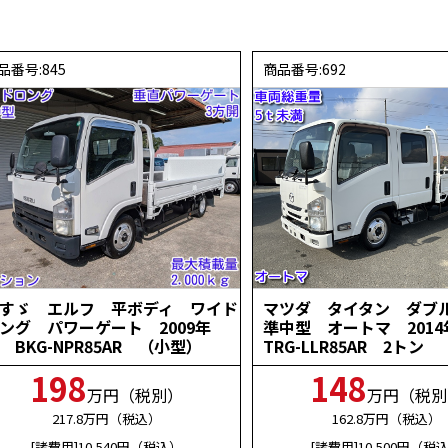
品番号:845
商品番号:692
すゞ エルフ 平ボディ ワイド
マツダ タイタン ダ
ング パワーゲート 2009年
準中型 オートマ 201
 BKG-NPR85AR （小型）
TRG-LLR85AR 2トン
198
148
万円（税別）
万円（税別
217.8
万円（税込）
162.8
万円（税込）
[諸費用]10,540
円（税込）
[諸費用]10,500
円（税