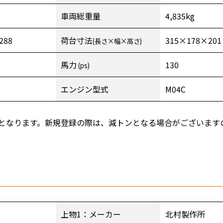
車両総重量
4,835kg
288
荷台寸法
315×178×201
(長さ×幅×高さ)
馬力
130
(ps)
エンジン型式
M04C
となります。新規登録の際は、減トンとなる場合がございます
上物1：メーカー
北村製作所