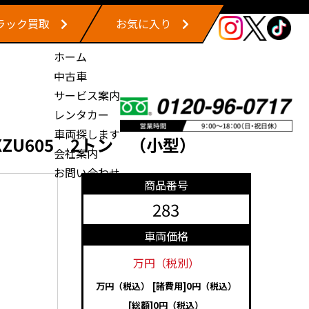
ラック買取
お気に入り
ホーム
中古車
サービス案内
レンタカー
車両探します
ZU605 2トン （小型）
会社案内
お問い合わせ
商品番号
283
車両価格
万円（税別）
万円（税込）
[諸費用]0円（税込）
[総額]0円（税込）