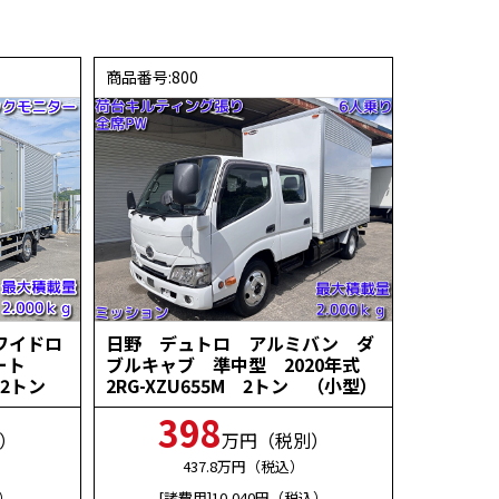
商品番号:800
ワイドロ
日野 デュトロ アルミバン ダ
ゲート
ブルキャブ 準中型 2020年式
0 2トン
2RG-XZU655M 2トン （小型）
398
）
万円（税別）
437.8
万円（税込）
）
[諸費用]10,040
円（税込）