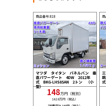
商品番号:818
商
マツダ タイタン パネルバン 垂
直パワーゲート 4DW 2012年
跳
式 BKG-LHS85AN 2トン （小
式
型）
148
万円（税別）
162.8
万円（税込）
[諸費用]9,190
円（税込）