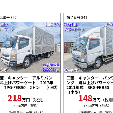
品番号:852
商品番号:841
三菱 キャンター アルミバン
三菱 キャンター バン
ね上げパワーゲート 2017年
ング 跳ね上げパワー
 TPG-FEB50 2トン （小型）
2011年式 SKG-FEB5
（小型）
218
148
万円（税別）
万円（税別
239.8
万円（税込）
162.8
万円（税込）
[諸費用]8,830
円（税込）
[諸費用]8,930
円（税込