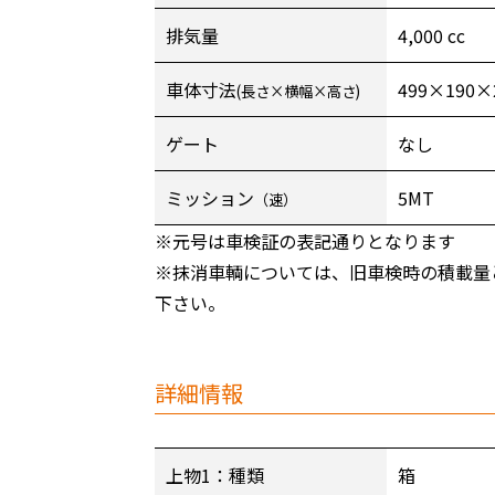
排気量
4,000 cc
車体寸法
499×190×
(長さ×横幅×高さ)
ゲート
なし
ミッション
5MT
（速）
※元号は車検証の表記通りとなります
※抹消車輌については、旧車検時の積載量
下さい。
詳細情報
上物1：種類
箱