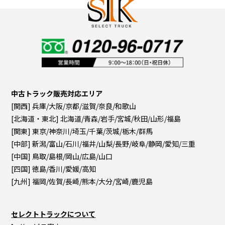
中古トラック販売対応エリア
[関西] 兵庫/大阪/京都/滋賀/奈良/和歌山
[北海道・東北] 北海道/青森/岩手/宮城/秋田/山形/福島
[関東] 東京/神奈川/埼玉/千葉/茨城/栃木/群馬
[中部] 新潟/富山/石川/福井/山梨/長野/岐阜/静岡/愛知/三重
[中国] 鳥取/島根/岡山/広島/山口
[四国] 徳島/香川/愛媛/高知
[九州] 福岡/佐賀/長崎/熊本/大分/宮崎/鹿児島
セレクトトラックについて