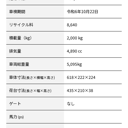
車検期間
令和6年10月22日
リサイクル料
8,640
積載量（kg）
2,000 kg
排気量
4,890 cc
車両総重量
5,095kg
車体寸法
618×222×224
(長さ×横幅×高さ)
荷台寸法
435×210×38
(長さ×幅×高さ)
ゲート
なし
馬力
(ps)