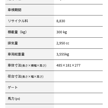
車検期間
リサイクル料
8,830
積載量（kg）
300 kg
排気量
2,950 cc
車両総重量
3,555kg
車体寸法
485×181×277
(長さ×横幅×高さ)
荷台寸法
(長さ×幅×高さ)
ゲート
馬力
(ps)