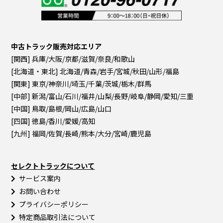
中古トラック販売対応エリア
[関西] 兵庫/大阪/京都/滋賀/奈良/和歌山
[北海道・東北] 北海道/青森/岩手/宮城/秋田/山形/福島
[関東] 東京/神奈川/埼玉/千葉/茨城/栃木/群馬
[中部] 新潟/富山/石川/福井/山梨/長野/岐阜/静岡/愛知/三重
[中国] 鳥取/島根/岡山/広島/山口
[四国] 徳島/香川/愛媛/高知
[九州] 福岡/佐賀/長崎/熊本/大分/宮崎/鹿児島
セレクトトラックについて
サービス案内
お問い合わせ
プライバシーポリシー
特定商品取引法について