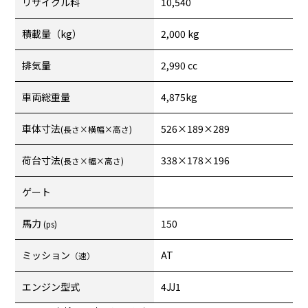
リサイクル料
10,540
積載量（kg）
2,000 kg
排気量
2,990 cc
車両総重量
4,875kg
車体寸法
526×189×289
(長さ×横幅×高さ)
荷台寸法
338×178×196
(長さ×幅×高さ)
ゲート
馬力
150
(ps)
ミッション
AT
（速）
エンジン型式
4JJ1