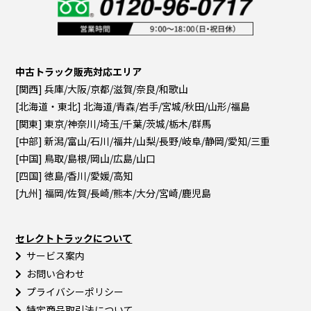
中古トラック販売対応エリア
[関西] 兵庫/大阪/京都/滋賀/奈良/和歌山
[北海道・東北] 北海道/青森/岩手/宮城/秋田/山形/福島
[関東] 東京/神奈川/埼玉/千葉/茨城/栃木/群馬
[中部] 新潟/富山/石川/福井/山梨/長野/岐阜/静岡/愛知/三重
[中国] 鳥取/島根/岡山/広島/山口
[四国] 徳島/香川/愛媛/高知
[九州] 福岡/佐賀/長崎/熊本/大分/宮崎/鹿児島
セレクトトラックについて
サービス案内
お問い合わせ
プライバシーポリシー
特定商品取引法について