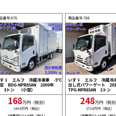
品番号:676
商品番号:766
すゞ エルフ 冷蔵冷凍車 -5℃
いすゞ エルフ 冷蔵冷
定 BDG-NPR85AN 2009年
出し式パワーゲート 20
 3トン （小型）
TPG-NPR85AN 2トン
168
248
万円（税別）
万円（税別
184.8
万円（税込）
272.8
万円（税込）
[諸費用]10,540
円（税込）
[諸費用]10,440
円（税