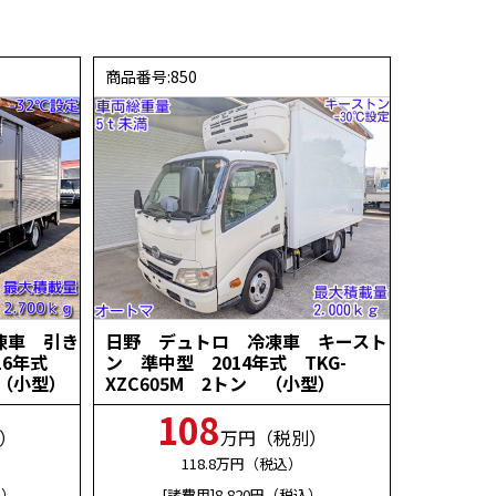
商品番号:850
凍車 引き
日野 デュトロ 冷凍車 キースト
16年式
ン 準中型 2014年式 TKG-
 （小型）
XZC605M 2トン （小型）
108
）
万円（税別）
118.8
万円（税込）
込）
[諸費用]8,820
円（税込）