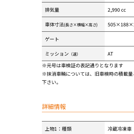
排気量
2,990 cc
車体寸法
505×188×
(長さ×横幅×高さ)
ゲート
ミッション
AT
（速）
※元号は車検証の表記通りとなります
※抹消車輌については、旧車検時の積載量
下さい。
詳細情報
上物1：種類
冷蔵冷凍車