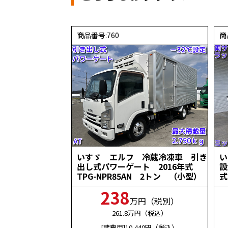
商品番号:760
商
いすゞ エルフ 冷蔵冷凍車 引き
い
出し式パワーゲート 2016年式
設
TPG-NPR85AN 2トン （小型）
式
238
万円（税別）
261.8
万円（税込）
[諸費用]10,440
円（税込）