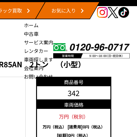
ラック買取
お気に入り
ホーム
中古車
サービス案内
レンタカー
車両探します
R85AN 2トン （小型）
会社案内
お問い合わせ
商品番号
342
車両価格
万円（税別）
万円（税込）
[諸費用]0円（税込）
[総額]0円（税込）