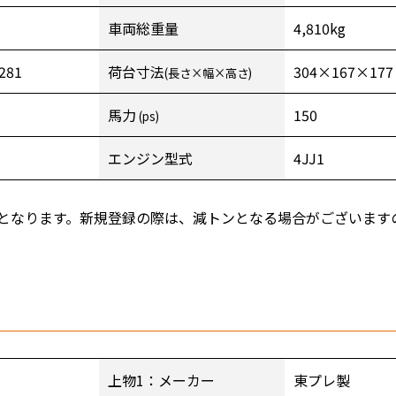
車両総重量
4,810kg
281
荷台寸法
304×167×177
(長さ×幅×高さ)
馬力
150
(ps)
エンジン型式
4JJ1
となります。新規登録の際は、減トンとなる場合がございます
上物1：メーカー
東プレ製