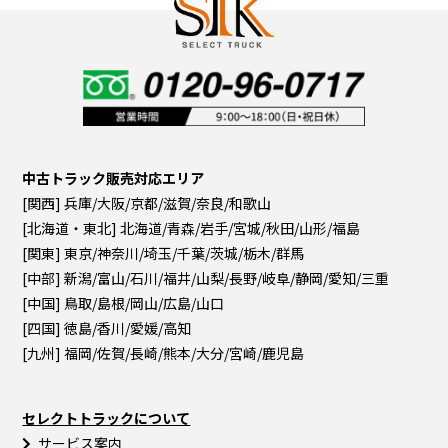
中古トラック販売対応エリア
[関西] 兵庫/大阪/京都/滋賀/奈良/和歌山
[北海道・東北] 北海道/青森/岩手/宮城/秋田/山形/福島
[関東] 東京/神奈川/埼玉/千葉/茨城/栃木/群馬
[中部] 新潟/富山/石川/福井/山梨/長野/岐阜/静岡/愛知/三重
[中国] 鳥取/島根/岡山/広島/山口
[四国] 徳島/香川/愛媛/高知
[九州] 福岡/佐賀/長崎/熊本/大分/宮崎/鹿児島
セレクトトラックについて
サービス案内