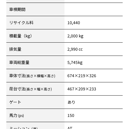
車検期間
リサイクル料
10,440
積載量（kg）
2,000 kg
排気量
2,990 cc
車両総重量
5,745kg
車体寸法
674×219×326
(長さ×横幅×高さ)
荷台寸法
467×209×233
(長さ×幅×高さ)
ゲート
あり
馬力
150
(ps)
ミッション
AT
（速）