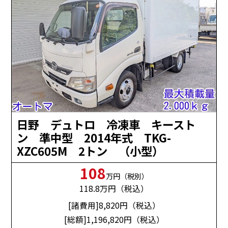
日野 デュトロ 冷凍車 キースト
ン 準中型 2014年式 TKG-
XZC605M 2トン （小型）
108
万円（税別）
118.8
万円（税込）
[諸費用]8,820
円（税込）
[総額]1,196,820
円（税込）