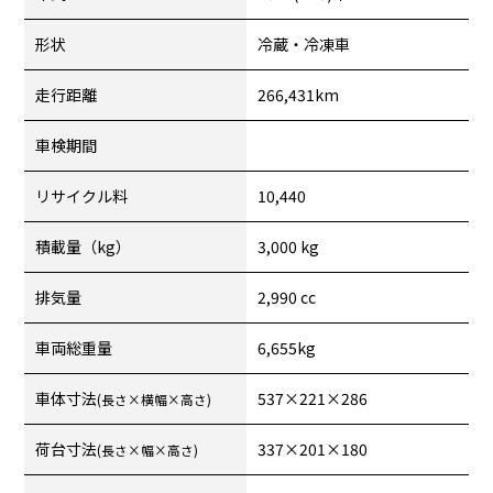
形状
冷蔵・冷凍車
走行距離
266,431km
車検期間
リサイクル料
10,440
積載量（kg）
3,000 kg
排気量
2,990 cc
車両総重量
6,655kg
車体寸法
537×221×286
(長さ×横幅×高さ)
荷台寸法
337×201×180
(長さ×幅×高さ)