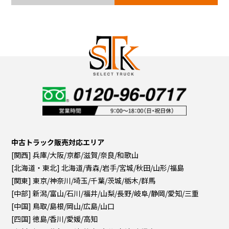
中古トラック販売対応エリア
[関西] 兵庫/大阪/京都/滋賀/奈良/和歌山
[北海道・東北] 北海道/青森/岩手/宮城/秋田/山形/福島
[関東] 東京/神奈川/埼玉/千葉/茨城/栃木/群馬
[中部] 新潟/富山/石川/福井/山梨/長野/岐阜/静岡/愛知/三重
[中国] 鳥取/島根/岡山/広島/山口
[四国] 徳島/香川/愛媛/高知