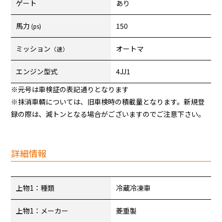
ゲート
あり
馬力
150
(ps)
ミッション
オートマ
（速）
エンジン型式
4JJ1
※元号は車検証の表記通りとなります
※抹消車輌については、旧車検時の積載量となります。新規登
録の際は、減トンとなる場合がございますのでご注意下さい。
詳細情報
上物1：種類
冷蔵冷凍車
上物1：メーカー
菱重製