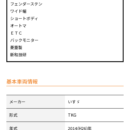
フェンダーステン
ワイド幅
ショートボディ
オートマ
ＥＴＣ
バックモニター
菱重製
新和技研
基本車両情報
メーカー
いすゞ
形式
TKG
年式
2014(H26)年