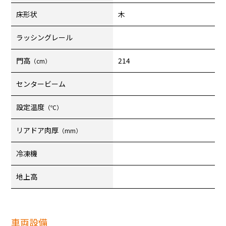
床形状
木
ラッシングレール
門高
214
（cm）
センタービーム
設定温度
（℃）
リアドア肉厚
（mm）
冷凍機
地上高
車両設備