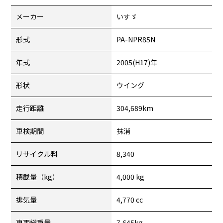
メーカー
いすゞ
形式
PA-NPR85N
年式
2005(H17)年
形状
ウイング
走行距離
304,689km
車検期間
抹消
リサイクル料
8,340
積載量（kg）
4,000 kg
排気量
4,770 cc
車両総重量
7,645kg