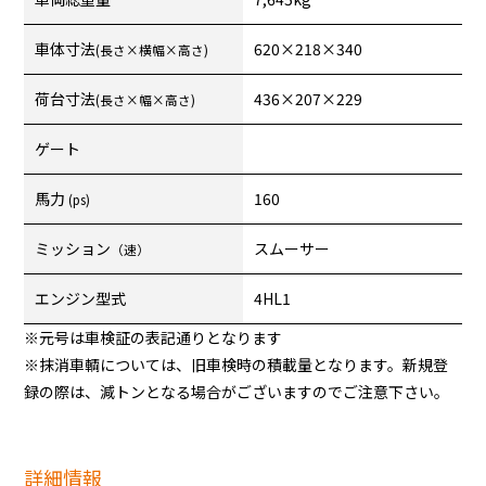
車体寸法
620×218×340
(長さ×横幅×高さ)
荷台寸法
436×207×229
(長さ×幅×高さ)
ゲート
馬力
160
(ps)
ミッション
スムーサー
（速）
エンジン型式
4HL1
※元号は車検証の表記通りとなります
※抹消車輌については、旧車検時の積載量となります。新規登
録の際は、減トンとなる場合がございますのでご注意下さい。
詳細情報