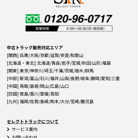
中古トラック販売対応エリア
[関西] 兵庫/大阪/京都/滋賀/奈良/和歌山
[北海道・東北] 北海道/青森/岩手/宮城/秋田/山形/福島
[関東] 東京/神奈川/埼玉/千葉/茨城/栃木/群馬
[中部] 新潟/富山/石川/福井/山梨/長野/岐阜/静岡/愛知/三重
[中国] 鳥取/島根/岡山/広島/山口
[四国] 徳島/香川/愛媛/高知
[九州] 福岡/佐賀/長崎/熊本/大分/宮崎/鹿児島
セレクトトラックについて
サービス案内
お問い合わせ