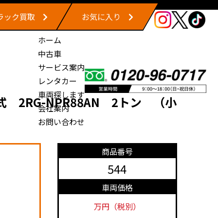
ラック買取
お気に入り
ホーム
中古車
サービス案内
レンタカー
車両探します
2RG-NPR88AN 2トン （小
会社案内
お問い合わせ
商品番号
544
車両価格
万円（税別）