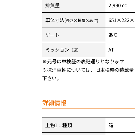
排気量
2,990 cc
車体寸法
651×222×
(長さ×横幅×高さ)
ゲート
あり
ミッション
AT
（速）
※元号は車検証の表記通りとなります
※抹消車輌については、旧車検時の積載量
下さい。
詳細情報
上物1：種類
箱