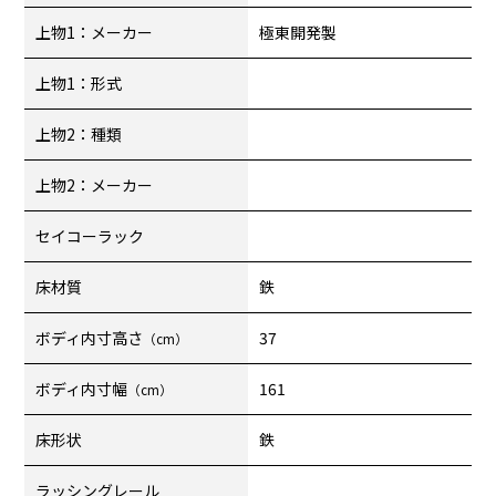
上物1：メーカー
極東開発製
上物1：形式
上物2：種類
上物2：メーカー
セイコーラック
床材質
鉄
ボディ内寸高さ
37
（cm）
ボディ内寸幅
161
（cm）
床形状
鉄
ラッシングレール