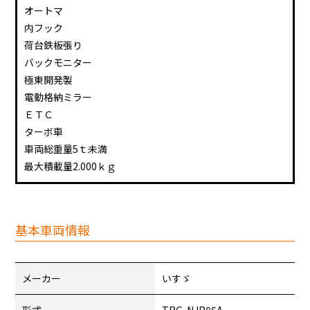
オートマ
内フック
荷台鉄板張り
バックモニター
極東開発製
電動格納ミラー
ＥＴＣ
ターボ車
車両総重量5ｔ未満
最大積載量2.000ｋｇ
基本車両情報
メーカー
いすゞ