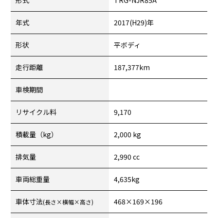
形式
TRG-NJR85A
年式
2017(H29)年
形状
平ボディ
走行距離
187,377km
車検期間
リサイクル料
9,170
積載量（kg）
2,000 kg
排気量
2,990 cc
車両総重量
4,635kg
車体寸法
468×169×196
(長さ×横幅×高さ)