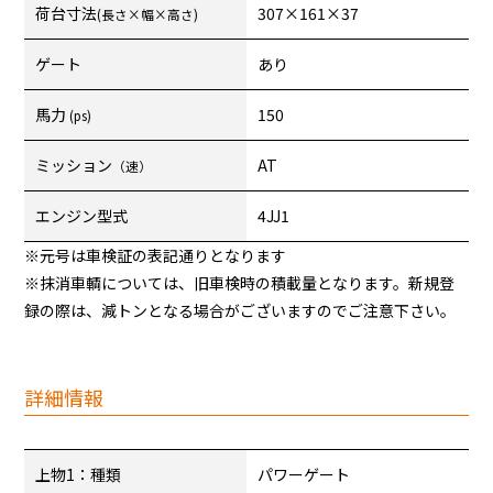
荷台寸法
307×161×37
(長さ×幅×高さ)
ゲート
あり
馬力
150
(ps)
ミッション
AT
（速）
エンジン型式
4JJ1
※元号は車検証の表記通りとなります
※抹消車輌については、旧車検時の積載量となります。新規登
録の際は、減トンとなる場合がございますのでご注意下さい。
詳細情報
上物1：種類
パワーゲート