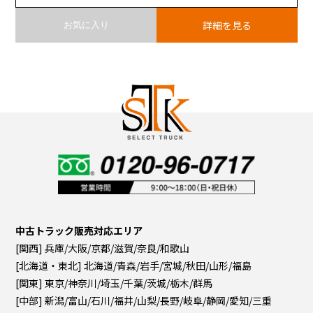
詳細を見る
お気に入り
中古トラック販売対応エリア
[関西] 兵庫/大阪/京都/滋賀/奈良/和歌山
[北海道・東北] 北海道/青森/岩手/宮城/秋田/山形/福島
[関東] 東京/神奈川/埼玉/千葉/茨城/栃木/群馬
[中部] 新潟/富山/石川/福井/山梨/長野/岐阜/静岡/愛知/三重