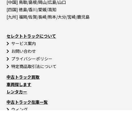
[中国] 鳥取/島根/岡山/広島/山口
[四国] 徳島/香川/愛媛/高知
[九州] 福岡/佐賀/長崎/熊本/大分/宮崎/鹿児島
セレクトトラックについて
サービス案内
お問い合わせ
プライバシーポリシー
特定商品取引法について
中古トラック買取
車両探します
レンタカー
中古トラック在庫一覧
ウィング
バン
冷蔵・冷凍車