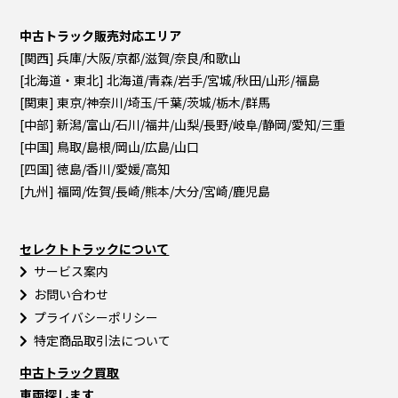
中古トラック販売対応エリア
[関西] 兵庫/大阪/京都/滋賀/奈良/和歌山
[北海道・東北] 北海道/青森/岩手/宮城/秋田/山形/福島
[関東] 東京/神奈川/埼玉/千葉/茨城/栃木/群馬
[中部] 新潟/富山/石川/福井/山梨/長野/岐阜/静岡/愛知/三重
[中国] 鳥取/島根/岡山/広島/山口
[四国] 徳島/香川/愛媛/高知
[九州] 福岡/佐賀/長崎/熊本/大分/宮崎/鹿児島
セレクトトラックについて
サービス案内
お問い合わせ
プライバシーポリシー
特定商品取引法について
中古トラック買取
車両探します