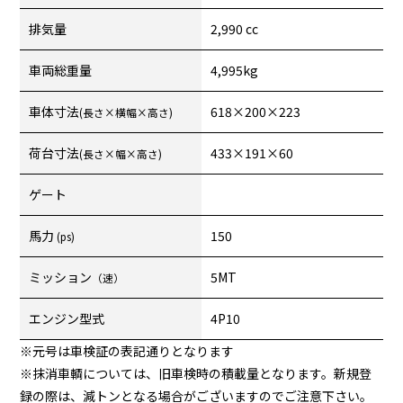
排気量
2,990 cc
車両総重量
4,995kg
車体寸法
618×200×223
(長さ×横幅×高さ)
荷台寸法
433×191×60
(長さ×幅×高さ)
ゲート
馬力
150
(ps)
ミッション
5MT
（速）
エンジン型式
4P10
※元号は車検証の表記通りとなります
※抹消車輌については、旧車検時の積載量となります。新規登
録の際は、減トンとなる場合がございますのでご注意下さい。