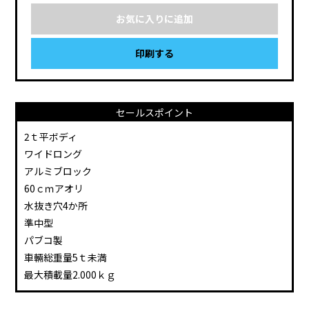
お気に入りに追加
印刷する
セールスポイント
2ｔ平ボディ
ワイドロング
アルミブロック
60ｃｍアオリ
水抜き穴4か所
準中型
パブコ製
車輛総重量5ｔ未満
最大積載量2.000ｋｇ