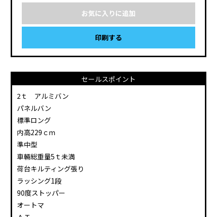
お気に入りに追加
印刷する
セールスポイント
2ｔ アルミバン
パネルバン
標準ロング
内高229ｃｍ
準中型
車輛総重量5ｔ未満
荷台キルティング張り
ラッシング1段
90度ストッパー
オートマ