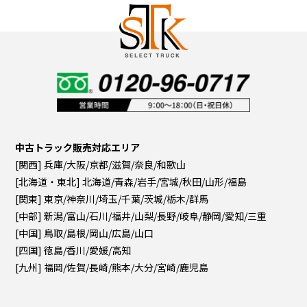
中古トラック販売対応エリア
[関西] 兵庫/大阪/京都/滋賀/奈良/和歌山
[北海道・東北] 北海道/青森/岩手/宮城/秋田/山形/福島
[関東] 東京/神奈川/埼玉/千葉/茨城/栃木/群馬
[中部] 新潟/富山/石川/福井/山梨/長野/岐阜/静岡/愛知/三重
[中国] 鳥取/島根/岡山/広島/山口
[四国] 徳島/香川/愛媛/高知
[九州] 福岡/佐賀/長崎/熊本/大分/宮崎/鹿児島