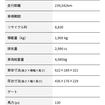
走行距離
239,542km
車検期間
リサイクル料
8,830
積載量（kg）
1,900 kg
排気量
2,990 cc
車両総重量
4,985kg
車体寸法
622×189×321
(長さ×横幅×高さ)
荷台寸法
436×176×229
(長さ×幅×高さ)
ゲート
馬力
130
(ps)