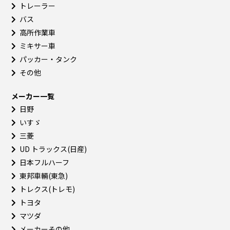
トレーラー
バス
高所作業車
ミキサー車
パッカー・タンク
その他
メーカー一覧
日野
いすゞ
三菱
UD トラックス(日産)
日本フルハーフ
東邦車輛(東急)
トレクス(トレモ)
トヨタ
マツダ
メーカーその他