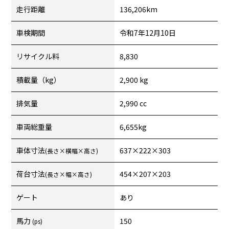
走行距離
136,206km
車検期間
令和7年12月10日
リサイクル料
8,830
積載量（kg）
2,900 kg
排気量
2,990 cc
車両総重量
6,655kg
車体寸法
637×222×303
(長さ×横幅×高さ)
荷台寸法
454×207×203
(長さ×幅×高さ)
ゲート
あり
馬力
150
(ps)