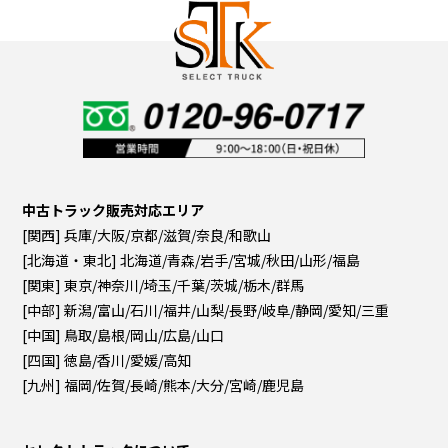
中古トラック販売対応エリア
[関西] 兵庫/大阪/京都/滋賀/奈良/和歌山
[北海道・東北] 北海道/青森/岩手/宮城/秋田/山形/福島
[関東] 東京/神奈川/埼玉/千葉/茨城/栃木/群馬
[中部] 新潟/富山/石川/福井/山梨/長野/岐阜/静岡/愛知/三重
[中国] 鳥取/島根/岡山/広島/山口
[四国] 徳島/香川/愛媛/高知
[九州] 福岡/佐賀/長崎/熊本/大分/宮崎/鹿児島