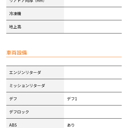
リアドア肉厚
（mm）
冷凍機
地上高
車両設備
エンジンリターダ
ミッションリターダ
デフ
デフ1
デフロック
ABS
あり