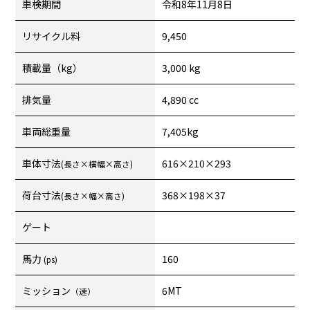
車検期間
令和8年11月8日
リサイクル料
9,450
積載量（kg）
3,000 kg
排気量
4,890 cc
車両総重量
7,405kg
車体寸法
616×210×293
(長さ×横幅×高さ)
荷台寸法
368×198×37
(長さ×幅×高さ)
ゲート
馬力
160
(ps)
ミッション
6MT
（速）