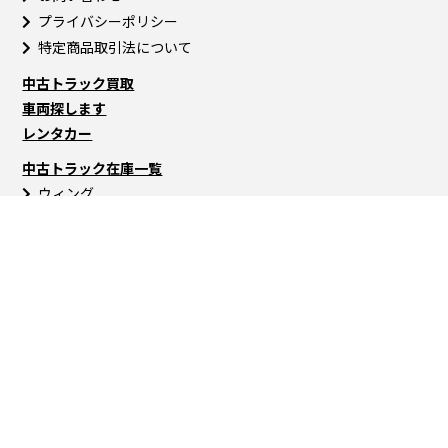
プライバシーポリシー
特定商品取引法について
中古トラック買取
車両探します
レンタカー
中古トラック在庫一覧
ウィング
バン
冷蔵・冷凍車
平ボディ
ユニック車
セルフローダー
ダンプ
トラクタ
トレーラー
バス