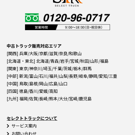
中古トラック販売対応エリア
[関西] 兵庫/大阪/京都/滋賀/奈良/和歌山
[北海道・東北] 北海道/青森/岩手/宮城/秋田/山形/福島
[関東] 東京/神奈川/埼玉/千葉/茨城/栃木/群馬
[中部] 新潟/富山/石川/福井/山梨/長野/岐阜/静岡/愛知/三重
[中国] 鳥取/島根/岡山/広島/山口
[四国] 徳島/香川/愛媛/高知
[九州] 福岡/佐賀/長崎/熊本/大分/宮崎/鹿児島
セレクトトラックについて
サービス案内
お問い合わせ