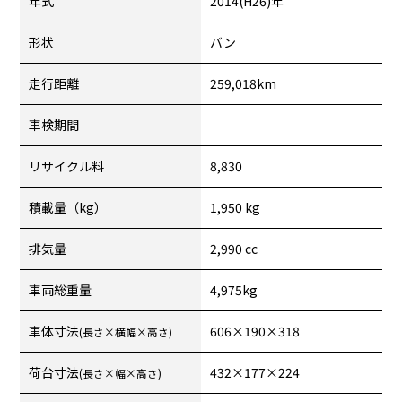
年式
2014(H26)年
形状
バン
走行距離
259,018km
車検期間
リサイクル料
8,830
積載量（kg）
1,950 kg
排気量
2,990 cc
車両総重量
4,975kg
車体寸法
606×190×318
(長さ×横幅×高さ)
荷台寸法
432×177×224
(長さ×幅×高さ)