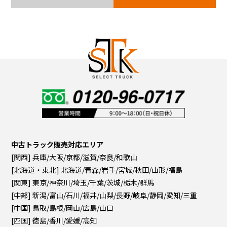
中古トラック販売対応エリア
[関西] 兵庫/大阪/京都/滋賀/奈良/和歌山
[北海道・東北] 北海道/青森/岩手/宮城/秋田/山形/福島
[関東] 東京/神奈川/埼玉/千葉/茨城/栃木/群馬
[中部] 新潟/富山/石川/福井/山梨/長野/岐阜/静岡/愛知/三重
[中国] 鳥取/島根/岡山/広島/山口
[四国] 徳島/香川/愛媛/高知