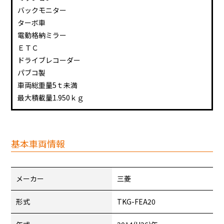
バックモニター
ターボ車
電動格納ミラー
ＥＴＣ
ドライブレコーダー
パブコ製
車両総重量5ｔ未満
最大積載量1.950ｋｇ
基本車両情報
メーカー
三菱
形式
TKG-FEA20