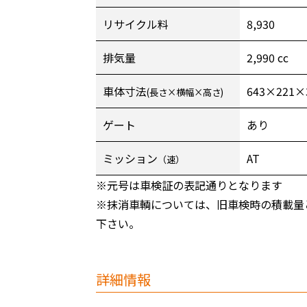
リサイクル料
8,930
排気量
2,990 cc
車体寸法
643×221×
(長さ×横幅×高さ)
ゲート
あり
ミッション
AT
（速）
※元号は車検証の表記通りとなります
※抹消車輌については、旧車検時の積載量
下さい。
詳細情報