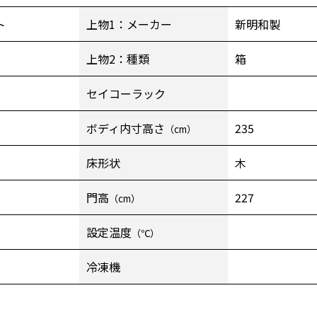
ト
上物1：メーカー
新明和製
上物2：種類
箱
セイコーラック
ボディ内寸高さ
235
（cm）
床形状
木
門高
227
（cm）
設定温度
（℃）
冷凍機