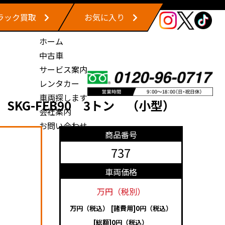
ラック買取
お気に入り
ホーム
中古車
サービス案内
レンタカー
車両探します
KG-FEB90 3トン （小型）
会社案内
お問い合わせ
商品番号
737
車両価格
万円（税別）
万円（税込）
[諸費用]0円（税込）
[総額]0円（税込）