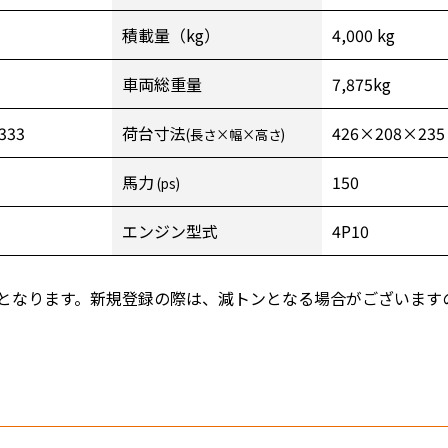
積載量（kg）
4,000 kg
車両総重量
7,875kg
333
荷台寸法
426×208×235
(長さ×幅×高さ)
馬力
150
(ps)
エンジン型式
4P10
となります。新規登録の際は、減トンとなる場合がございます