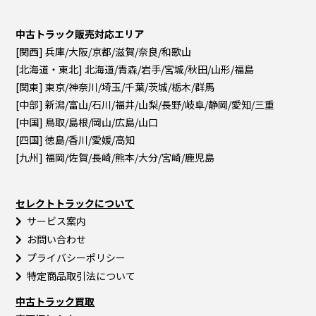
中古トラック販売対応エリア
[関西] 兵庫/大阪/京都/滋賀/奈良/和歌山
[北海道・東北] 北海道/青森/岩手/宮城/秋田/山形/福島
[関東] 東京/神奈川/埼玉/千葉/茨城/栃木/群馬
[中部] 新潟/富山/石川/福井/山梨/長野/岐阜/静岡/愛知/三重
[中国] 鳥取/島根/岡山/広島/山口
[四国] 徳島/香川/愛媛/高知
[九州] 福岡/佐賀/長崎/熊本/大分/宮崎/鹿児島
セレクトトラックについて
サービス案内
お問い合わせ
プライバシーポリシー
特定商品取引法について
中古トラック買取