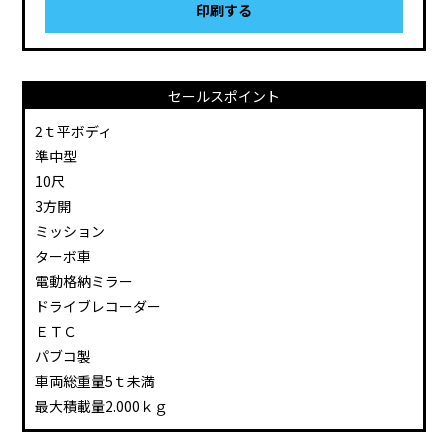
印刷する
セールスポイント
2ｔ平ボディ
準中型
10尺
3方開
ミッション
ターボ車
電動格納ミラー
ドライブレコーダー
ＥＴＣ
パブコ製
車両総重量5ｔ未満
最大積載量2.000ｋｇ