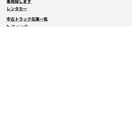
車両探します
レンタカー
中古トラック在庫一覧
ウィング
バン
冷蔵・冷凍車
平ボディ
ユニック車
セルフローダー
ダンプ
トラクタ
トレーラー
バス
高所作業車
ミキサー車
パッカー・タンク
その他