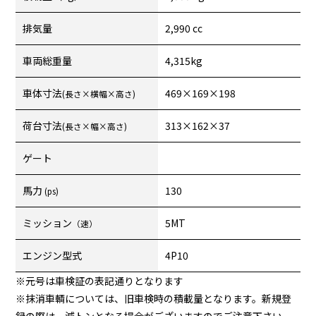
排気量
2,990 cc
車両総重量
4,315kg
車体寸法
469×169×198
(長さ×横幅×高さ)
荷台寸法
313×162×37
(長さ×幅×高さ)
ゲート
馬力
130
(ps)
ミッション
5MT
（速）
エンジン型式
4P10
※元号は車検証の表記通りとなります
※抹消車輌については、旧車検時の積載量となります。新規登