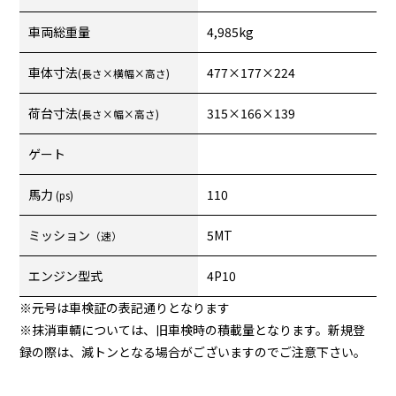
車両総重量
4,985kg
車体寸法
477×177×224
(長さ×横幅×高さ)
荷台寸法
315×166×139
(長さ×幅×高さ)
ゲート
馬力
110
(ps)
ミッション
5MT
（速）
エンジン型式
4P10
※元号は車検証の表記通りとなります
※抹消車輌については、旧車検時の積載量となります。新規登
録の際は、減トンとなる場合がございますのでご注意下さい。