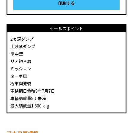
印刷する
セールスポイント
2ｔ深ダンプ
土砂禁ダンプ
準中型
リア観音扉
ミッション
ターボ車
極東開発製
車検期日令和9年7月7日
車輛総重量5ｔ未満
最大積載量1.800ｋｇ