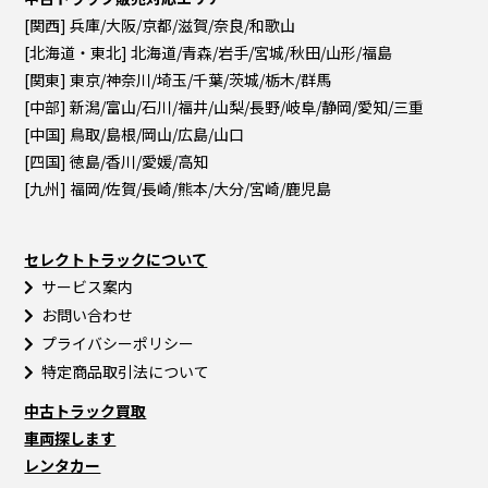
[関西] 兵庫/大阪/京都/滋賀/奈良/和歌山
[北海道・東北] 北海道/青森/岩手/宮城/秋田/山形/福島
[関東] 東京/神奈川/埼玉/千葉/茨城/栃木/群馬
[中部] 新潟/富山/石川/福井/山梨/長野/岐阜/静岡/愛知/三重
[中国] 鳥取/島根/岡山/広島/山口
[四国] 徳島/香川/愛媛/高知
[九州] 福岡/佐賀/長崎/熊本/大分/宮崎/鹿児島
セレクトトラックについて
サービス案内
お問い合わせ
プライバシーポリシー
特定商品取引法について
中古トラック買取
車両探します
レンタカー