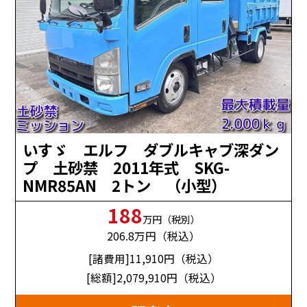
いすゞ エルフ ダブルキャブ深ダン
プ 土砂禁 2011年式 SKG-
NMR85AN 2トン （小型）
188
万円（税別）
206.8
万円（税込）
[諸費用]11,910
円（税込）
[総額]2,079,910
円（税込）