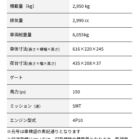
積載量（kg）
2,950 kg
排気量
2,990 cc
車両総重量
6,055kg
車体寸法
616×220×245
(長さ×横幅×高さ)
荷台寸法
435×208×37
(長さ×幅×高さ)
ゲート
馬力
150
(ps)
ミッション
5MT
（速）
エンジン型式
4P10
※元号は車検証の表記通りとなります