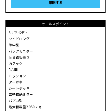
印刷する
セールスポイント
3ｔ平ボディ
ワイドロング
準中型
バックモニター
荷台鉄板張り
内フック
3方開
ミッション
ターボ車
シートデッキ
電動格納ミラー
パブコ製
最大積載量2.950ｋｇ