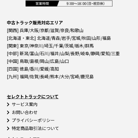
中古トラック販売対応エリア
[関西] 兵庫/大阪/京都/滋賀/奈良/和歌山
[北海道・東北] 北海道/青森/岩手/宮城/秋田/山形/福島
[関東] 東京/神奈川/埼玉/千葉/茨城/栃木/群馬
[中部] 新潟/富山/石川/福井/山梨/長野/岐阜/静岡/愛知/三重
[中国] 鳥取/島根/岡山/広島/山口
[四国] 徳島/香川/愛媛/高知
[九州] 福岡/佐賀/長崎/熊本/大分/宮崎/鹿児島
セレクトトラックについて
サービス案内
お問い合わせ
プライバシーポリシー
特定商品取引法について