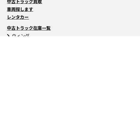
中古トラック買取
車両探します
レンタカー
中古トラック在庫一覧
ウィング
バン
冷蔵・冷凍車
平ボディ
ユニック車
セルフローダー
ダンプ
トラクタ
トレーラー
バス
高所作業車
ミキサー車
パッカー・タンク