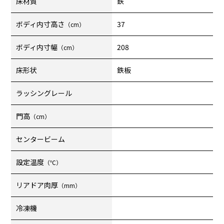
床材質
鉄
ボディ内寸高さ
37
（cm）
ボディ内寸幅
208
（cm）
床形状
鉄板
ラッシングレール
門高
（cm）
センタービーム
設定温度
（℃）
リアドア肉厚
（mm）
冷凍機