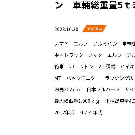
ン 車輛総重量5ｔ
2023.10.20
新着商品
いすゞ エルフ アルミバン 車輛
中古トラック いすゞ エルフ ア
箱車 2ｔ 2トン 2ｔ積載 ハイ
MT バックモニター ラッシング段
内高212ｃｍ 日本フルハーフ サ
最大積載量1.900ｋｇ 車輛総重量4.9
2012年式 H２４年式