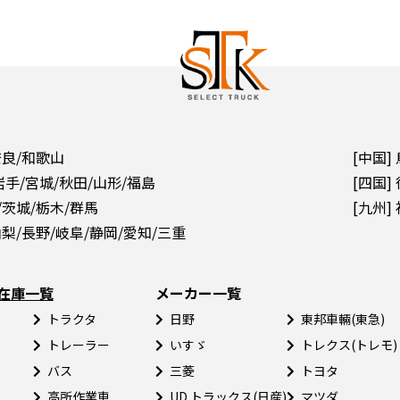
奈良/和歌山
[中国]
岩手/宮城/秋田/山形/福島
[四国]
/茨城/栃木/群馬
[九州]
山梨/長野/岐阜/静岡/愛知/三重
在庫一覧
メーカー一覧
トラクタ
日野
東邦車輛(東急)
トレーラー
いすゞ
トレクス(トレモ)
バス
三菱
トヨタ
高所作業車
UD トラックス(日産)
マツダ