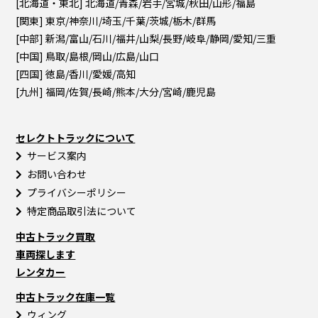
[北海道・東北] 北海道/青森/岩手/宮城/秋田/山形/福島
[関東] 東京/神奈川/埼玉/千葉/茨城/栃木/群馬
[中部] 新潟/富山/石川/福井/山梨/長野/岐阜/静岡/愛知/三重
[中国] 鳥取/島根/岡山/広島/山口
[四国] 徳島/香川/愛媛/高知
[九州] 福岡/佐賀/長崎/熊本/大分/宮崎/鹿児島
セレクトトラックについて
サービス案内
お問い合わせ
プライバシーポリシー
特定商品取引法について
中古トラック買取
車両探します
レンタカー
中古トラック在庫一覧
ウィング