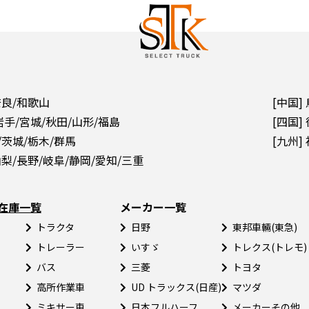
奈良/和歌山
[中国]
岩手/宮城/秋田/山形/福島
[四国]
/茨城/栃木/群馬
[九州]
山梨/長野/岐阜/静岡/愛知/三重
在庫一覧
メーカー一覧
トラクタ
日野
東邦車輛(東急)
トレーラー
いすゞ
トレクス(トレモ)
バス
三菱
トヨタ
高所作業車
UD トラックス(日産)
マツダ
ミキサー車
日本フルハーフ
メーカーその他