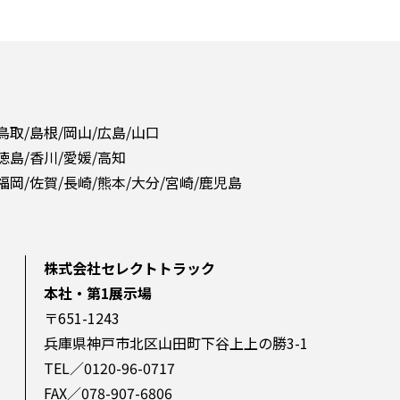
 鳥取/島根/岡山/広島/山口
 徳島/香川/愛媛/高知
 福岡/佐賀/長崎/熊本/大分/宮崎/鹿児島
株式会社セレクトトラック
本社・第1展示場
〒651-1243
兵庫県神戸市北区山田町下谷上上の勝3-1
TEL／0120-96-0717
FAX／078-907-6806