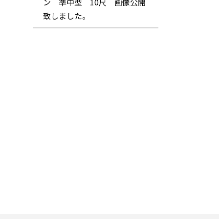
ン 準中型 10尺 画像公開
致しました。