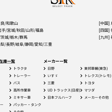
奈良/和歌山
[中国]
岩手/宮城/秋田/山形/福島
[四国]
/茨城/栃木/群馬
[九州]
山梨/長野/岐阜/静岡/愛知/三重
在庫一覧
メーカー一覧
トラクタ
日野
東邦車輛(東急)
トレーラー
いすゞ
トレクス(トレモ)
バス
三菱
トヨタ
高所作業車
UD トラックス(日産)
マツダ
ミキサー車
日本フルハーフ
メーカーその他
ー
パッカー・タンク
その他