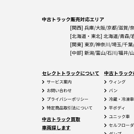
中古トラック販売対応エリア
[関西] 兵庫/大阪/京都/滋賀/
[北海道・東北] 北海道/青森/
[関東] 東京/神奈川/埼玉/千葉
[中部] 新潟/富山/石川/福井/
セレクトトラックについて
中古トラック
サービス案内
ウィング
お問い合わせ
バン
プライバシーポリシー
冷蔵・冷凍車
特定商品取引法について
平ボディ
ユニック車
中古トラック買取
セルフローダ
車両探します
ダンプ