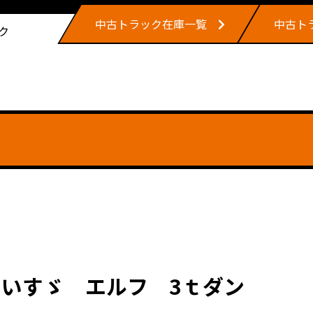
中古トラック在庫一覧
中古ト
ク
いすゞ エルフ 3ｔダン