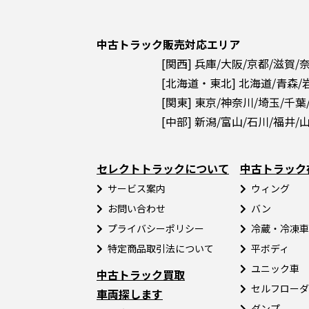
中古トラック販売対応エリア
[関西] 兵庫/大阪/京都/滋賀/
[北海道・東北] 北海道/青森/
[関東] 東京/神奈川/埼玉/千葉
[中部] 新潟/富山/石川/福井/
セレクトトラックについて
中古トラック
サービス案内
ウィング
お問い合わせ
バン
プライバシーポリシー
冷蔵・冷凍車
特定商品取引法について
平ボディ
ユニック車
中古トラック買取
セルフローダ
車両探します
ダンプ