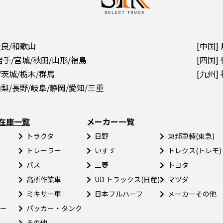
奈良/和歌山
[中国]
岩手/宮城/秋田/山形/福島
[四国]
/茨城/栃木/群馬
[九州]
山梨/長野/岐阜/静岡/愛知/三重
在庫一覧
メーカー一覧
トラクタ
日野
東邦車輛(東急)
トレーラー
いすゞ
トレクス(トレモ)
バス
三菱
トヨタ
高所作業車
UD トラックス(日産)
マツダ
ミキサー車
日本フルハーフ
メーカーその他
ー
パッカー・タンク
その他