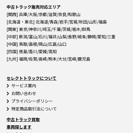
中古トラック販売対応エリア
[関西] 兵庫/大阪/京都/滋賀/奈良/和歌山
[北海道・東北] 北海道/青森/岩手/宮城/秋田/山形/福島
[関東] 東京/神奈川/埼玉/千葉/茨城/栃木/群馬
[中部] 新潟/富山/石川/福井/山梨/長野/岐阜/静岡/愛知/三重
[中国] 鳥取/島根/岡山/広島/山口
[四国] 徳島/香川/愛媛/高知
[九州] 福岡/佐賀/長崎/熊本/大分/宮崎/鹿児島
セレクトトラックについて
サービス案内
お問い合わせ
プライバシーポリシー
特定商品取引法について
中古トラック買取
車両探します