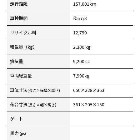
走行距離
157,001km
車検期間
R5/7/3
リサイクル料
12,790
積載量（kg）
2,300 kg
排気量
9,200 cc
車両総重量
7,990kg
車体寸法
650×228×363
(長さ×横幅×高さ)
荷台寸法
361×205×150
(長さ×幅×高さ)
ゲート
馬力
(ps)