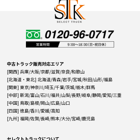
中古トラック販売対応エリア
[関西] 兵庫/大阪/京都/滋賀/奈良/和歌山
[北海道・東北] 北海道/青森/岩手/宮城/秋田/山形/福島
[関東] 東京/神奈川/埼玉/千葉/茨城/栃木/群馬
[中部] 新潟/富山/石川/福井/山梨/長野/岐阜/静岡/愛知/三重
[中国] 鳥取/島根/岡山/広島/山口
[四国] 徳島/香川/愛媛/高知
[九州] 福岡/佐賀/長崎/熊本/大分/宮崎/鹿児島
セレクトトラックについて